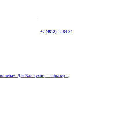
г. Рязань
ул. Ленина д.16/65
+7 (4912) 52-84-84
info@arkol.su
ым ценам. Для Вас: кухни, шкафы-купе,