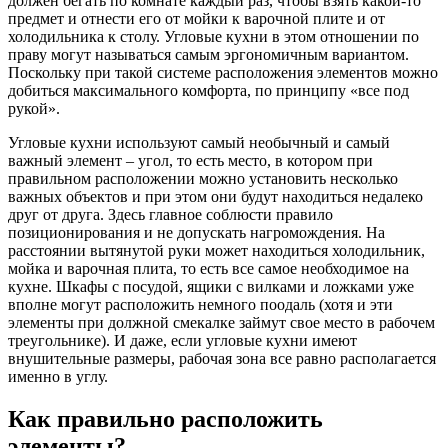
должен бегать по комнате каждый раз, чтобы взять какой-то
предмет и отнести его от мойки к варочной плите и от
холодильника к столу. Угловые кухни в этом отношении по
праву могут называться самым эргономичным вариантом.
Поскольку при такой системе расположения элементов можно
добиться максимального комфорта, по принципу «все под
рукой».
Угловые кухни используют самый необычный и самый
важный элемент – угол, то есть место, в котором при
правильном расположении можно установить несколько
важных объектов и при этом они будут находиться недалеко
друг от друга. Здесь главное соблюсти правило
позиционирования и не допускать нагромождения. На
расстоянии вытянутой руки может находиться холодильник,
мойка и варочная плита, то есть все самое необходимое на
кухне. Шкафы с посудой, ящики с вилками и ложками уже
вполне могут расположить немного поодаль (хотя и эти
элементы при должной смекалке займут свое место в рабочем
треугольнике). И даже, если угловые кухни имеют
внушительные размеры, рабочая зона все равно располагается
именно в углу.
Как правильно расположить
элементы?