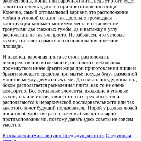
рабочей зоны, мойка или варочная плита, ведь от этого будет
зависеть степень удобства при приготовлении пищи.
Конечно, самый оптимальный вариант, это расположение
мойки в угловой секции, так довольно громоздкая
конструкция занимает минимум места и оставляет не
тронутыми две смежных тумбы, да и вытяжку в углу
располагать не так уж просто. Не забываем, что угловые
кухни, это залог грамотного использования полезной
площади.
И наконец, варочная плита ее стоит расположить
непосредственно возле мойки, но только с небольшим
промежутком иначе брызги жира при приготовлении пищи и
брызги моющего средства при мытье посуды будут разменной
монетой между двумя объектами. Да и мыть посуду, когда под
боком располагается раскаленная плита, как-то не очень
комфортно. Все остальные элементы, входящие в угловые
кухни, так или иначе, зависят от этих трех объектов и
располагаются в иерархической последовательности или так
как этого хочет будущий пользователь. Порой у разных людей
понятия об удобстве расположения бывают полярно
противоположными, поэтому давать здесь советы не совсем
уместно.
К оглавлению
На главную
« Предыдущая статья
Следующая